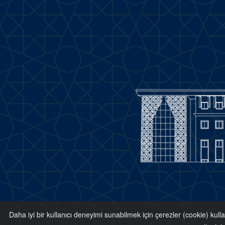
Copyright. © 2018 Aksaray University
Daha iyi bir kullanıcı deneyimi sunabilmek için çerezler (cookie) kull