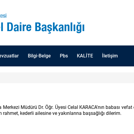
esi
l Daire Başkanlığı
vzuatlar
Bilgi-Belge
Pbs
KALİTE
İletişim
ma Merkezi Müdürü Dr. Öğr. Üyesi Celal KARACA'nın babası vefa
 rahmet, kederli ailesine ve yakınlarına başsağlığı dilerim.